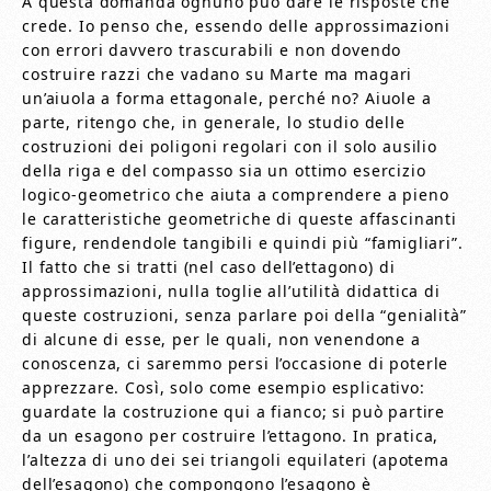
A questa domanda ognuno può dare le risposte che
crede. Io penso che, essendo delle approssimazioni
con errori davvero trascurabili e non dovendo
costruire razzi che vadano su Marte ma magari
un’aiuola a forma ettagonale, perché no? Aiuole a
parte, ritengo che, in generale, lo studio delle
costruzioni dei poligoni regolari con il solo ausilio
della riga e del compasso sia un ottimo esercizio
logico-geometrico che aiuta a comprendere a pieno
le caratteristiche geometriche di queste affascinanti
figure, rendendole tangibili e quindi più “famigliari”.
Il fatto che si tratti (nel caso dell’ettagono) di
approssimazioni, nulla toglie all’utilità didattica di
queste costruzioni, senza parlare poi della “genialità”
di alcune di esse, per le quali, non venendone a
conoscenza, ci saremmo persi l’occasione di poterle
apprezzare. Così, solo come esempio esplicativo:
guardate la costruzione qui a fianco; si può partire
da un esagono per costruire l’ettagono. In pratica,
l’altezza di uno dei sei triangoli equilateri (apotema
dell’esagono) che compongono l’esagono è