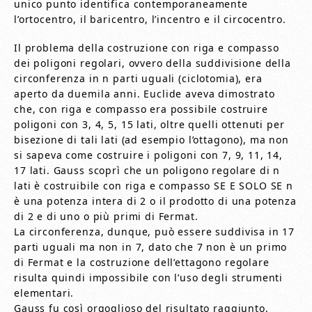
unico punto identifica contemporaneamente
l’ortocentro, il baricentro, l’incentro e il circocentro.
Il problema della costruzione con riga e compasso
dei poligoni regolari, ovvero della suddivisione della
circonferenza in n parti uguali (ciclotomia), era
aperto da duemila anni. Euclide aveva dimostrato
che, con riga e compasso era possibile costruire
poligoni con 3, 4, 5, 15 lati, oltre quelli ottenuti per
bisezione di tali lati (ad esempio l’ottagono), ma non
si sapeva come costruire i poligoni con 7, 9, 11, 14,
17 lati. Gauss scoprì che un poligono regolare di n
lati è costruibile con riga e compasso SE E SOLO SE n
è una potenza intera di 2 o il prodotto di una potenza
di 2 e di uno o più primi di Fermat.
La circonferenza, dunque, può essere suddivisa in 17
parti uguali ma non in 7, dato che 7 non è un primo
di Fermat e la costruzione dell’ettagono regolare
risulta quindi impossibile con l’uso degli strumenti
elementari.
Gauss fu così orgoglioso del risultato raggiunto,