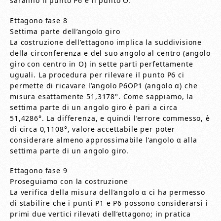
saranno il punto P6 e il punto O.
Ettagono fase 8
Settima parte dell’angolo giro
La costruzione dell’ettagono implica la suddivisione
della circonferenza e del suo angolo al centro (angolo
giro con centro in O) in sette parti perfettamente
uguali. La procedura per rilevare il punto P6 ci
permette di ricavare l’angolo P6OP1 (angolo α) che
misura esattamente 51,3178°. Come sappiamo, la
settima parte di un angolo giro è pari a circa
51,4286°. La differenza, e quindi l’errore commesso, è
di circa 0,1108°, valore accettabile per poter
considerare almeno approssimabile l’angolo α alla
settima parte di un angolo giro.
Ettagono fase 9
Proseguiamo con la costruzione
La verifica della misura dell’angolo α ci ha permesso
di stabilire che i punti P1 e P6 possono considerarsi i
primi due vertici rilevati dell’ettagono; in pratica