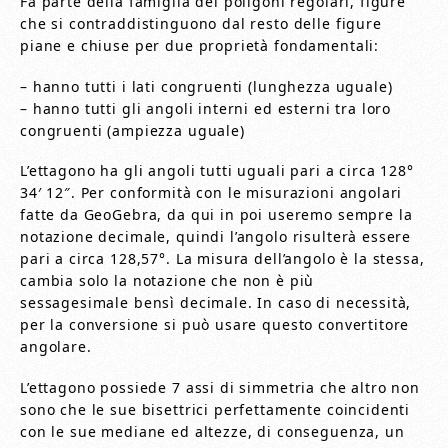
Fa parte della famiglia dei poligoni regolari, figure
che si contraddistinguono dal resto delle figure
piane e chiuse per due proprietà fondamentali:
– hanno tutti i lati congruenti (lunghezza uguale)
– hanno tutti gli angoli interni ed esterni tra loro
congruenti (ampiezza uguale)
L’ettagono ha gli angoli tutti uguali pari a circa 128°
34′ 12″. Per conformità con le misurazioni angolari
fatte da GeoGebra, da qui in poi useremo sempre la
notazione decimale, quindi l’angolo risulterà essere
pari a circa 128,57°. La misura dell’angolo è la stessa,
cambia solo la notazione che non è più
sessagesimale bensì decimale. In caso di necessità,
per la conversione si può usare questo convertitore
angolare.
L’ettagono possiede 7 assi di simmetria che altro non
sono che le sue bisettrici perfettamente coincidenti
con le sue mediane ed altezze, di conseguenza, un