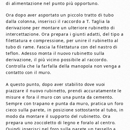
di alimentazione nel punto più opportuno.
Ora dopo aver asportato un piccolo tratto di tubo
dalla colonna, inserisci il raccordo a T. Taglia la
derivazione per montare un ulteriore rubinetto di
intercettazione. Ora prepara i giunti adatti, del tipo a
filettatura e compressione, per unire il rubinetto al
tubo di rame. Fascia la filettatura con del nastro di
teflon. Adesso monta il nuovo rubinetto sulla
derivazione, il più vicino possibile al raccordo.
Controlla che la farfalla della manopola non venga a
contatto con il muro.
A questo punto, dopo aver stabilito dove vuoi
piazzare il nuovo rubinetto, prendi accuratamente le
misure e fora il muro con una punta da cemento.
Sempre con trapano e punta da muro, pratica un foro
cieco sulla parete, in posizione sottostante al tubo, in
modo da montare il supporto del rubinetto. Ora
prepara uno zoccoletto di legno e foralo al centro.
Quindi inserisci nel foro sulla parete un tassello a