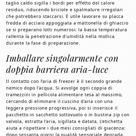
taglio caldo sigilla i bordi per effetto del calore
residuo, riducendo briciole e spalmature irregolari
che potrebbero staccarsi. È utile lavorare su placca
fredda di acciaio appoggiata a mattonella di ghiaccio
se si preparano lotti numerosi: la bassa temperatura
rallenta la penetrazione d’umidità nella mollica
durante la fase di preparazione.
Imballare singolarmente con
doppia barriera aria-luce
Il contatto con l’aria di freezer è il secondo grande
nemico dopo l’acqua. Si avvolge ogni coppia di
tramezzini in pellicola alimentare tesa al massimo,
cercando di eliminare il cuscino d’aria con una
leggera pressione progressiva, poi si inserisce il
pacchetto in sacchetto sottovuoto o in bustina zip con
valvola, estratta l’aria, sigillata e datata. L’etichetta
aiuta a rispettare i due mesi consigliati di giacenza:
dopo sessanta giorni la qualità sensoriale degrada,