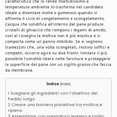
caratteristica che lo rende morbidissimo a
temperatura ambiente lo trasforma nel candidato
ideale a diventare molle o gommoso quando si
affronta il ciclo di congelamento e scongelamento.
L’acqua che solidifica all’interno del pane produce
cristalli di ghiaccio che rompono i legami di amido,
così al risveglio la mollica non è più elastica e si
comporta come un panno imbibito. Se si vogliono
tramezzini che, una volta scongelati, restino soffici e
compatti, occorre agire su due fronti: limitare il più
possibile l’umidità libera nelle farciture e proteggere
la superficie del pane con un sigillo grasso che faccia
da membrana.
Indice
[
hide
]
1
Scegliere gli ingredienti con l’obiettivo del
freddo lungo
2
Creare una barriera protettiva tra mollica e
ripieno
3
Assemblare con pressatura leggera e taglio