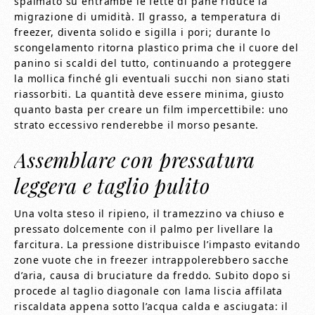
spal­mato su entrambe le fette di pane riduce la
migrazione di umidità. Il grasso, a temperatura di
freezer, diventa solido e sigilla i pori; durante lo
scongelamento ritorna plastico prima che il cuore del
panino si scaldi del tutto, continuando a proteggere
la mollica finché gli eventuali succhi non siano stati
riassorbiti. La quantità deve essere minima, giusto
quanto basta per creare un film impercettibile: uno
strato eccessivo renderebbe il morso pesante.
Assemblare con pressatura
leggera e taglio pulito
Una volta steso il ripieno, il tramezzino va chiuso e
pressato dolcemente con il palmo per livellare la
farcitura. La pressione distribuisce l’impasto evitando
zone vuote che in freezer intrappolerebbero sacche
d’aria, causa di bruciature da freddo. Subito dopo si
procede al taglio diagonale con lama liscia affilata
riscaldata appena sotto l’acqua calda e asciugata: il