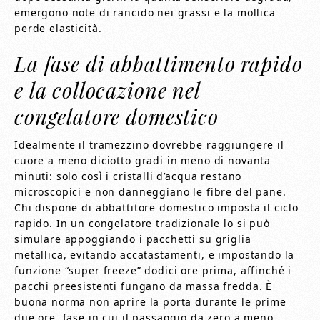
emergono note di rancido nei grassi e la mollica
perde elasticità.
La fase di abbattimento rapido
e la collocazione nel
congelatore domestico
Idealmente il tramezzino dovrebbe raggiungere il
cuore a meno diciotto gradi in meno di novanta
minuti: solo così i cristalli d’acqua restano
microscopici e non danneggiano le fibre del pane.
Chi dispone di abbattitore domestico imposta il ciclo
rapido. In un congelatore tradizionale lo si può
simulare appoggiando i pacchetti su griglia
metallica, evitando accatastamenti, e impostando la
funzione “super freeze” dodici ore prima, affinché i
pacchi preesistenti fungano da massa fredda. È
buona norma non aprire la porta durante le prime
due ore, fase in cui il passaggio da zero a meno