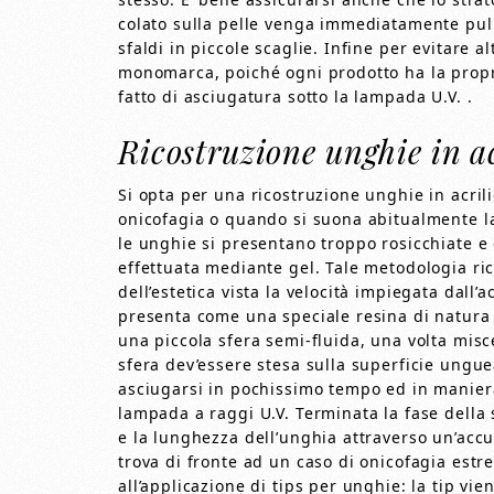
colato sulla pelle venga immediatamente pulit
sfaldi in piccole scaglie. Infine per evitare a
monomarca, poiché ogni prodotto ha la propri
fatto di asciugatura sotto la lampada U.V. .
Ricostruzione unghie in a
Si opta per una ricostruzione unghie in acrili
onicofagia o quando si suona abitualmente la c
le unghie si presentano troppo rosicchiate e
effettuata mediante gel. Tale metodologia r
dell’estetica vista la velocità impiegata dall’ac
presenta come una speciale resina di natura 
una piccola sfera semi-fluida, una volta misc
sfera dev’essere stesa sulla superficie ungu
asciugarsi in pochissimo tempo ed in maniera 
lampada a raggi U.V. Terminata la fase della 
e la lunghezza dell’unghia attraverso un’accu
trova di fronte ad un caso di onicofagia est
all’applicazione di tips per unghie: la tip vie