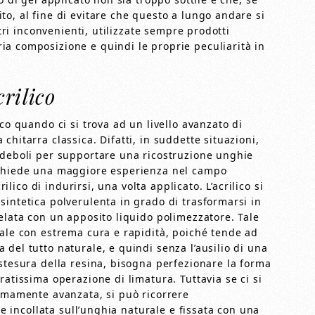
o, al fine di evitare che questo a lungo andare si
ltri inconvenienti, utilizzate sempre prodotti
a composizione e quindi le proprie peculiarità in
crilico
co quando ci si trova ad un livello avanzato di
hitarra classica. Difatti, in suddette situazioni,
 deboli per supportare una ricostruzione unghie
ichiede una maggiore esperienza nel campo
rilico di indurirsi, una volta applicato. L’acrilico si
sintetica polverulenta in grado di trasformarsi in
elata con un apposito liquido polimezzatore. Tale
eale con estrema cura e rapidità, poiché tende ad
del tutto naturale, e quindi senza l’ausilio di una
stesura della resina, bisogna perfezionare la forma
ratissima operazione di limatura. Tuttavia se ci si
remamente avanzata, si può ricorrere
ne incollata sull’unghia naturale e fissata con una