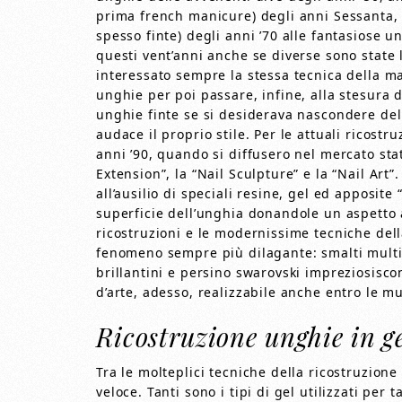
prima french manicure) degli anni Sessanta,
spesso finte) degli anni ’70 alle fantasiose u
questi vent’anni anche se diverse sono state l
interessato sempre la stessa tecnica della ma
unghie per poi passare, infine, alla stesura d
unghie finte se si desiderava nascondere del
audace il proprio stile. Per le attuali ricost
anni ’90, quando si diffusero nel mercato sta
Extension”, la “Nail Sculpture” e la “Nail Art”.
all’ausilio di speciali resine, gel ed apposite 
superficie dell’unghia donandole un aspetto a
ricostruzioni e le modernissime tecniche de
fenomeno sempre più dilagante: smalti multicol
brillantini e persino swarovski impreziosisc
d’arte, adesso, realizzabile anche entro le m
Ricostruzione unghie in g
Tra le molteplici tecniche della ricostruzione 
veloce. Tanti sono i tipi di gel utilizzati pe