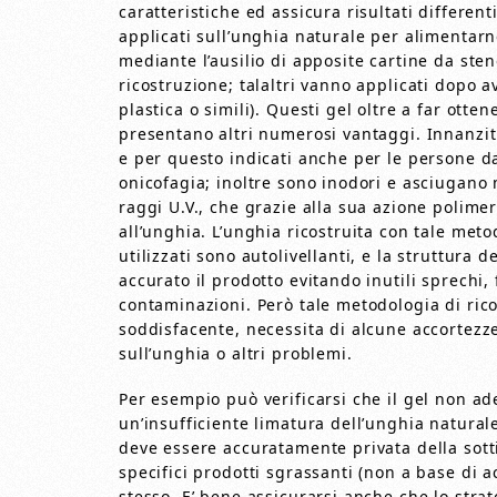
caratteristiche ed assicura risultati different
applicati sull’unghia naturale per alimentarne
mediante l’ausilio di apposite cartine da ste
ricostruzione; talaltri vanno applicati dopo a
plastica o simili). Questi gel oltre a far otten
presentano altri numerosi vantaggi. Innanzit
e per questo indicati anche per le persone d
onicofagia; inoltre sono inodori e asciugano
raggi U.V., che grazie alla sua azione polim
all’unghia. L’unghia ricostruita con tale meto
utilizzati sono autolivellanti, e la struttura
accurato il prodotto evitando inutili sprechi,
contaminazioni. Però tale metodologia di ric
soddisfacente, necessita di alcune accortezze
sull’unghia o altri problemi.
Per esempio può verificarsi che il gel non ad
un’insufficiente limatura dell’unghia naturale
deve essere accuratamente privata della sottil
specifici prodotti sgrassanti (non a base di a
stesso. E’ bene assicurarsi anche che lo strat