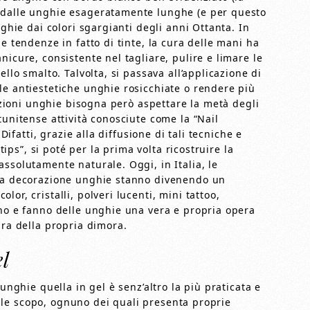
 dalle unghie esageratamente lunghe (e per questo
nghie dai colori sgargianti degli anni Ottanta. In
e tendenze in fatto di tinte, la cura delle mani ha
nicure, consistente nel tagliare, pulire e limare le
ello smalto. Talvolta, si passava all’applicazione di
le antiestetiche unghie rosicchiate o rendere più
ruzioni unghie bisogna però aspettare la metà degli
tunitense attività conosciute come la “Nail
 Difatti, grazie alla diffusione di tali tecniche e
“tips”, si poté per la prima volta ricostruire la
ssolutamente naturale. Oggi, in Italia, le
lla decorazione unghie stanno divenendo un
or, cristalli, polveri lucenti, mini tattoo,
ono e fanno delle unghie una vera e propria opera
ura della propria dimora.
el
unghie quella in gel è senz’altro la più praticata e
r tale scopo, ognuno dei quali presenta proprie