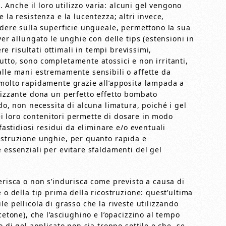
i. Anche il loro utilizzo varia: alcuni gel vengono
 la resistenza e la lucentezza; altri invece,
ndere sulla superficie ungueale, permettono la sua
ver allungato le unghie con delle tips (estensioni in
ere risultati ottimali in tempi brevissimi,
utto, sono completamente atossici e non irritanti,
alle mani estremamente sensibili o affette da
 molto rapidamente grazie all’apposita lampada a
erizzante dona un perfetto effetto bombato
do, non necessita di alcuna limatura, poiché i gel
 dei loro contenitori permette di dosare in modo
 fastidiosi residui da eliminare e/o eventuali
ostruzione unghie, per quanto rapida e
 essenziali per evitare sfaldamenti del gel
erisca o non s’indurisca come previsto a causa di
 o della tip prima della ricostruzione: quest’ultima
e pellicola di grasso che la riveste utilizzando
cetone), che l’asciughino e l’opacizzino al tempo
o di gel applicato non sia troppo sottile e che, se