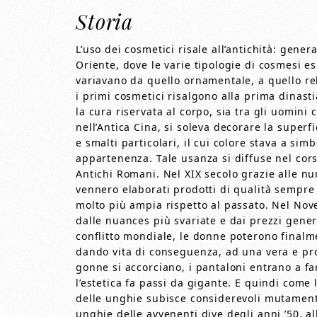
Storia
L’uso dei cosmetici risale all’antichità: gener
Oriente, dove le varie tipologie di cosmesi es
variavano da quello ornamentale, a quello reli
i primi cosmetici risalgono alla prima dinasti
la cura riservata al corpo, sia tra gli uomini 
nell’Antica Cina, si soleva decorare la superf
e smalti particolari, il cui colore stava a sim
appartenenza. Tale usanza si diffuse nel cors
Antichi Romani. Nel XIX secolo grazie alle nu
vennero elaborati prodotti di qualità sempre
molto più ampia rispetto al passato. Nel Nov
dalle nuances più svariate e dai prezzi gener
conflitto mondiale, le donne poterono finalm
dando vita di conseguenza, ad una vera e pr
gonne si accorciano, i pantaloni entrano a f
l’estetica fa passi da gigante. E quindi come 
delle unghie subisce considerevoli mutamenti 
unghie delle avvenenti dive degli anni ’50, a