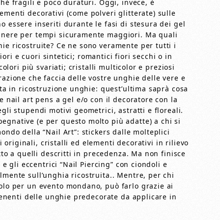
hé fragili e poco duraturi. Oggi, invece, è
ementi decorativi (come polveri glitterate) sulle
 essere inseriti durante le fasi di stesura dei gel
manere per tempi sicuramente maggiori. Ma quali
ie ricostruite? Ce ne sono veramente per tutti i
fiori e cuori sintetici; romantici fiori secchi o in
colori più svariati; cristalli multicolor e preziosi
razione che faccia delle vostre unghie delle vere e
sta in ricostruzione unghie: quest’ultima saprà cosa
e nail art pens a gel e/o con il decoratore con la
gli stupendi motivi geometrici, astratti e floreali.
egnative (e per questo molto più adatte) a chi si
ondo della “Nail Art”: stickers dalle molteplici
i originali, cristalli ed elementi decorativi in rilievo
etto a quelli descritti in precedenza. Ma non finisce
 e gli eccentrici “Nail Piercing” con ciondoli e
lmente sull’unghia ricostruita.. Mentre, per chi
solo per un evento mondano, può farlo grazie ai
ntenenti delle unghie predecorate da applicare in