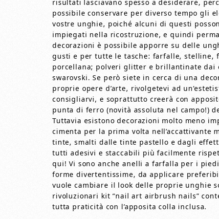
risultati lasciavano spesso a desiderare, perc
possibile conservare per diverso tempo gli el
vostre unghie, poiché alcuni di questi possono
impiegati nella ricostruzione, e quindi per
decorazioni è possibile apporre su delle ungh
gusti e per tutte le tasche: farfalle, stelline, 
porcellana; polveri glitter e brillantinate dai 
swarovski. Se però siete in cerca di una deco
proprie opere d’arte, rivolgetevi ad un’esteti
consigliarvi, e soprattutto creerà con apposit
punta di ferro (novità assoluta nel campo!) de
Tuttavia esistono decorazioni molto meno imp
cimenta per la prima volta nell’accattivante m
tinte, smalti dalle tinte pastello e dagli effett
tutti adesivi e staccabili più facilmente risp
qui! Vi sono anche anelli a farfalla per i piedi
forme divertentissime, da applicare preferibi
vuole cambiare il look delle proprie unghie 
rivoluzionari kit “nail art airbrush nails” co
tutta praticità con l’apposita colla inclusa.