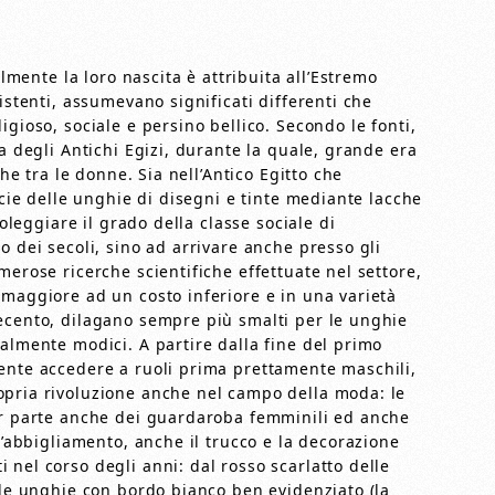
almente la loro nascita è attribuita all’Estremo
istenti, assumevano significati differenti che
gioso, sociale e persino bellico. Secondo le fonti,
a degli Antichi Egizi, durante la quale, grande era
che tra le donne. Sia nell’Antico Egitto che
icie delle unghie di disegni e tinte mediante lacche
boleggiare il grado della classe sociale di
o dei secoli, sino ad arrivare anche presso gli
merose ricerche scientifiche effettuate nel settore,
 maggiore ad un costo inferiore e in una varietà
ecento, dilagano sempre più smalti per le unghie
almente modici. A partire dalla fine del primo
ente accedere a ruoli prima prettamente maschili,
opria rivoluzione anche nel campo della moda: le
ar parte anche dei guardaroba femminili ed anche
l’abbigliamento, anche il trucco e la decorazione
nel corso degli anni: dal rosso scarlatto delle
lle unghie con bordo bianco ben evidenziato (la