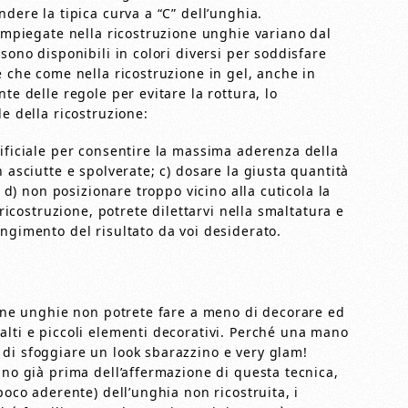
dere la tipica curva a “C” dell’unghia.
 impiegate nella ricostruzione unghie variano dal
sono disponibili in colori diversi per soddisfare
e che come nella ricostruzione in gel, anche in
te delle regole per evitare la rottura, lo
e della ricostruzione:
tificiale per consentire la massima aderenza della
 asciutte e spolverate; c) dosare la giusta quantità
; d) non posizionare troppo vicino alla cuticola la
 ricostruzione, potrete dilettarvi nella smaltatura e
ngimento del risultato da voi desiderato.
ione unghie non potrete fare a meno di decorare ed
alti e piccoli elementi decorativi. Perché una mano
di sfoggiare un look sbarazzino e very glam!
ano già prima dell’affermazione di questa tecnica,
poco aderente) dell’unghia non ricostruita, i