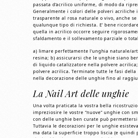
passata d’acrilico uniforme, di modo da ripren
Generalmente i colori delle polveri acriliche
trasparente al rosa naturale o vivo, anche se 
qualunque tipo di richiesta. E’ bene ricordar
quella in acrilico occorre seguire rigorosamen
sfaldamento e il sollevamento parziale o total
a) limare perfettamente l’unghia naturale/ar
resina; b) assicurarsi che le unghie siano ben
di liquido catalizzatore nella polvere acrilica
polvere acrilica. Terminate tutte le fasi della
nella decorazione delle unghie fino al raggiu
La Nail Art delle unghie
Una volta praticata la vostra bella ricostruz
impreziosire le vostre “nuove” unghie con sm
con delle unghie ben curate può permettersi 
Tuttavia le decorazioni per le unghie esistev
ma data la superficie troppo liscia (e quindi 