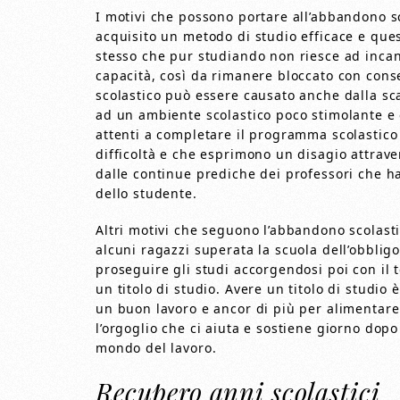
I motivi che possono portare all’abbandono s
acquisito un metodo di studio efficace e que
stesso che pur studiando non riesce ad incan
capacità, così da rimanere bloccato con con
scolastico può essere causato anche dalla sc
ad un ambiente scolastico poco stimolante e
attenti a completare il programma scolastico
difficoltà e che esprimono un disagio attrave
dalle continue prediche dei professori che ha
dello studente.
Altri motivi che seguono l’abbandono scolast
alcuni ragazzi superata la scuola dell’obblig
proseguire gli studi accorgendosi poi con i
un titolo di studio. Avere un titolo di studio
un buon lavoro e ancor di più per alimentare
l’orgoglio che ci aiuta e sostiene giorno dopo 
mondo del lavoro.
Recupero anni scolastici