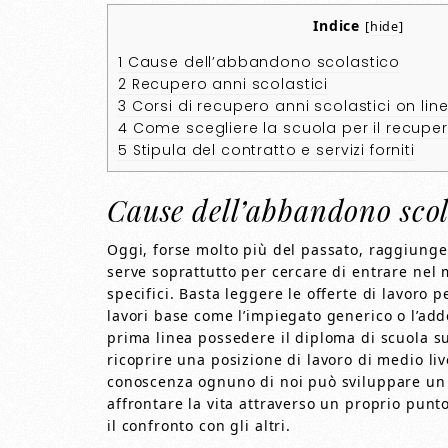
Indice
[
hide
]
1
Cause dell’abbandono scolastico
2
Recupero anni scolastici
3
Corsi di recupero anni scolastici on lin
4
Come scegliere la scuola per il recupero
5
Stipula del contratto e servizi forniti
Cause dell’abbandono scol
Oggi, forse molto più del passato, raggiungere
serve soprattutto per cercare di entrare nel 
specifici. Basta leggere le offerte di lavoro 
lavori base come l’impiegato generico o l’addet
prima linea possedere il diploma di scuola s
ricoprire una posizione di lavoro di medio li
conoscenza ognuno di noi può sviluppare un p
affrontare la vita attraverso un proprio punt
il confronto con gli altri.