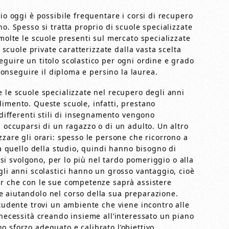
io oggi è possibile frequentare i corsi di recupero
o. Spesso si tratta proprio di scuole specializzate
 molte le scuole presenti sul mercato specializzate
i scuole private caratterizzate dalla vasta scelta
eguire un titolo scolastico per ogni ordine e grado
 conseguire il diploma e persino la laurea.
 le scuole specializzate nel recupero degli anni
dimento. Queste scuole, infatti, prestano
 differenti stili di insegnamento vengono
d occuparsi di un ragazzo o di un adulto. Un altro
zzare gli orari: spesso le persone che ricorrono a
va quello della studio, quindi hanno bisogno di
e si svolgono, per lo più nel tardo pomeriggio o alla
gli anni scolastici hanno un grosso vantaggio, cioè
or che con le sue competenze saprà assistere
 aiutandolo nel corso della sua preparazione.
studente trovi un ambiente che viene incontro alle
 necessità creando insieme all’interessato un piano
 sforzo adeguato e calibrato l’obiettivo