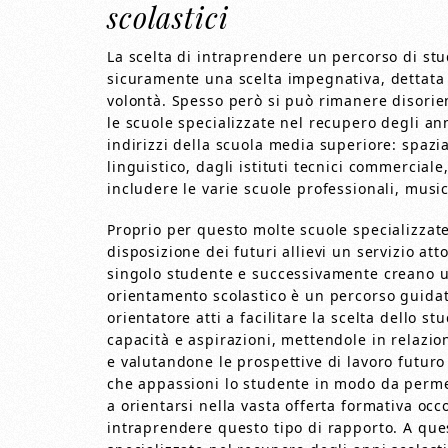
scolastici
La scelta di intraprendere un percorso di st
sicuramente una scelta impegnativa, dettata
volontà. Spesso però si può rimanere disorien
le scuole specializzate nel recupero degli ann
indirizzi della scuola media superiore: spazian
linguistico, dagli istituti tecnici commercial
includere le varie scuole professionali, music
Proprio per questo molte scuole specializzate
disposizione dei futuri allievi un servizio att
singolo studente e successivamente creano u
orientamento scolastico è un percorso guida
orientatore atti a facilitare la scelta dello s
capacità e aspirazioni, mettendole in relazion
e valutandone le prospettive di lavoro futuro
che appassioni lo studente in modo da perme
a orientarsi nella vasta offerta formativa occ
intraprendere questo tipo di rapporto. A ques