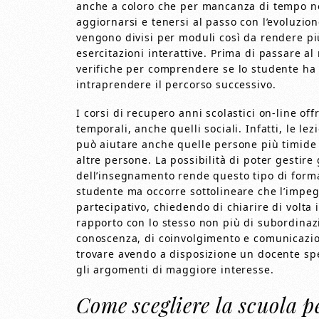
anche a coloro che per mancanza di tempo non
aggiornarsi e tenersi al passo con l’evoluzion
vengono divisi per moduli così da rendere più
esercitazioni interattive. Prima di passare a
verifiche per comprendere se lo studente ha
intraprendere il percorso successivo.
I corsi di recupero anni scolastici on-line off
temporali, anche quelli sociali. Infatti, le l
può aiutare anche quelle persone più timide 
altre persone. La possibilità di poter gestire 
dell’insegnamento rende questo tipo di form
studente ma occorre sottolineare che l’impegn
partecipativo, chiedendo di chiarire di volta 
rapporto con lo stesso non più di subordina
conoscenza, di coinvolgimento e comunicazion
trovare avendo a disposizione un docente spe
gli argomenti di maggiore interesse.
Come scegliere la scuola p