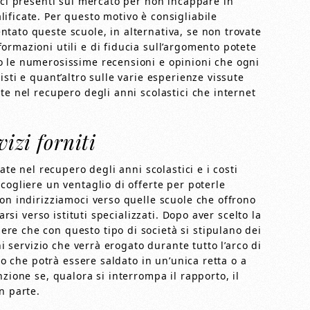
ici presenti sul mercato per non incappare in
ificate. Per questo motivo è consigliabile
tato queste scuole, in alternativa, se non trovate
rmazioni utili e di fiducia sull’argomento potete
o le numerosissime recensioni e opinioni che ogni
sti e quant’altro sulle varie esperienze vissute
te nel recupero degli anni scolastici che internet
vizi forniti
ate nel recupero degli anni scolastici e i costi
cogliere un ventaglio di offerte per poterle
on indirizziamoci verso quelle scuole che offrono
arsi verso istituti specializzati. Dopo aver scelto la
e che con questo tipo di società si stipulano dei
ni servizio che verrà erogato durante tutto l’arco di
zio che potrà essere saldato in un’unica retta o a
zione se, qualora si interrompa il rapporto, il
n parte.