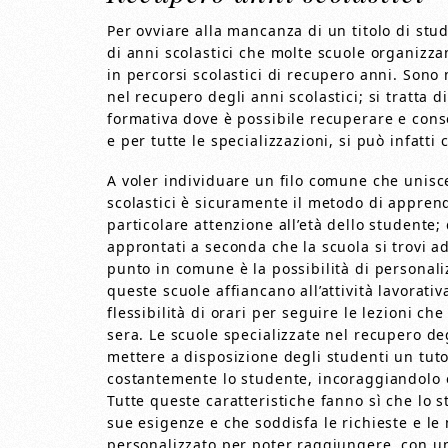
Per ovviare alla mancanza di un titolo di stud
di anni scolastici che molte scuole organizzan
in percorsi scolastici di recupero anni. Sono
nel recupero degli anni scolastici; si tratta d
formativa dove è possibile recuperare e cons
e per tutte le specializzazioni, si può infatti
A voler individuare un filo comune che unisce
scolastici è sicuramente il metodo di appren
particolare attenzione all’età dello studente;
approntati a seconda che la scuola si trovi a
punto in comune è la possibilità di personali
queste scuole affiancano all’attività lavorati
flessibilità di orari per seguire le lezioni ch
sera. Le scuole specializzate nel recupero de
mettere a disposizione degli studenti un tut
costantemente lo studente, incoraggiandolo e
Tutte queste caratteristiche fanno sì che lo 
sue esigenze e che soddisfa le richieste e le
personalizzato per poter raggiungere, con uno