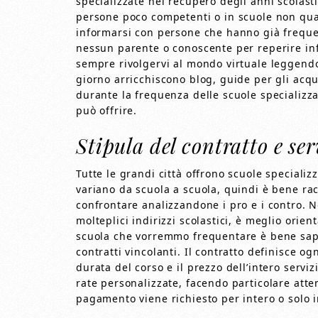
specializzate nel recupero degli anni scolast
persone poco competenti o in scuole non qual
informarsi con persone che hanno già frequen
nessun parente o conoscente per reperire info
sempre rivolgervi al mondo virtuale leggend
giorno arricchiscono blog, guide per gli acqui
durante la frequenza delle scuole specializza
può offrire.
Stipula del contratto e ser
Tutte le grandi città offrono scuole specializz
variano da scuola a scuola, quindi è bene rac
confrontare analizzandone i pro e i contro. N
molteplici indirizzi scolastici, è meglio orient
scuola che vorremmo frequentare è bene saper
contratti vincolanti. Il contratto definisce og
durata del corso e il prezzo dell’intero servi
rate personalizzate, facendo particolare atten
pagamento viene richiesto per intero o solo i