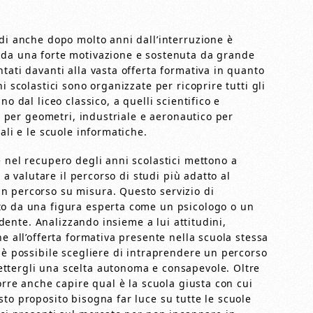
udi anche dopo molto anni dall’interruzione è
 da una forte motivazione e sostenuta da grande
tati davanti alla vasta offerta formativa in quanto
i scolastici sono organizzate per ricoprire tutti gli
o dal liceo classico, a quelli scientifico e
e, per geometri, industriale e aeronautico per
ali e le scuole informatiche.
 nel recupero degli anni scolastici mettono a
o a valutare il percorso di studi più adatto al
n percorso su misura. Questo servizio di
to da una figura esperta come un psicologo o un
tudente. Analizzando insieme a lui attitudini,
e all’offerta formativa presente nella scuola stessa
 è possibile scegliere di intraprendere un percorso
ttergli una scelta autonoma e consapevole. Oltre
orre anche capire qual è la scuola giusta con cui
to proposito bisogna far luce su tutte le scuole