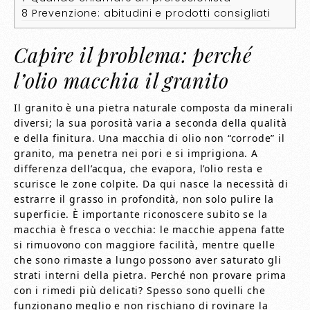
8
Prevenzione: abitudini e prodotti consigliati
Capire il problema: perché
l’olio macchia il granito
Il granito è una pietra naturale composta da minerali
diversi; la sua porosità varia a seconda della qualità
e della finitura. Una macchia di olio non “corrode” il
granito, ma penetra nei pori e si imprigiona. A
differenza dell’acqua, che evapora, l’olio resta e
scurisce le zone colpite. Da qui nasce la necessità di
estrarre il grasso in profondità, non solo pulire la
superficie. È importante riconoscere subito se la
macchia è fresca o vecchia: le macchie appena fatte
si rimuovono con maggiore facilità, mentre quelle
che sono rimaste a lungo possono aver saturato gli
strati interni della pietra. Perché non provare prima
con i rimedi più delicati? Spesso sono quelli che
funzionano meglio e non rischiano di rovinare la