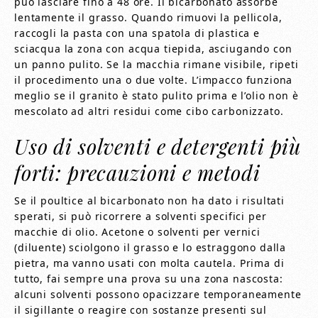
può lasciare fino a 48 ore. Il bicarbonato assorbe
lentamente il grasso. Quando rimuovi la pellicola,
raccogli la pasta con una spatola di plastica e
sciacqua la zona con acqua tiepida, asciugando con
un panno pulito. Se la macchia rimane visibile, ripeti
il procedimento una o due volte. L’impacco funziona
meglio se il granito è stato pulito prima e l’olio non è
mescolato ad altri residui come cibo carbonizzato.
Uso di solventi e detergenti più
forti: precauzioni e metodi
Se il poultice al bicarbonato non ha dato i risultati
sperati, si può ricorrere a solventi specifici per
macchie di olio. Acetone o solventi per vernici
(diluente) sciolgono il grasso e lo estraggono dalla
pietra, ma vanno usati con molta cautela. Prima di
tutto, fai sempre una prova su una zona nascosta:
alcuni solventi possono opacizzare temporaneamente
il sigillante o reagire con sostanze presenti sul