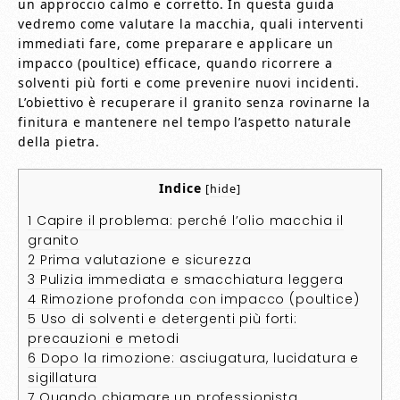
un approccio calmo e corretto. In questa guida
vedremo come valutare la macchia, quali interventi
immediati fare, come preparare e applicare un
impacco (poultice) efficace, quando ricorrere a
solventi più forti e come prevenire nuovi incidenti.
L’obiettivo è recuperare il granito senza rovinarne la
finitura e mantenere nel tempo l’aspetto naturale
della pietra.
Indice
[
hide
]
1
Capire il problema: perché l’olio macchia il
granito
2
Prima valutazione e sicurezza
3
Pulizia immediata e smacchiatura leggera
4
Rimozione profonda con impacco (poultice)
5
Uso di solventi e detergenti più forti:
precauzioni e metodi
6
Dopo la rimozione: asciugatura, lucidatura e
sigillatura
7
Quando chiamare un professionista