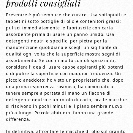
prodotti consigliati
Prevenire è più semplice che curare. Usa sottopiatti e
tappetini sotto bottiglie di olio e contenitori grassi;
pulisci immediatamente le fuoriuscite con carta
assorbente prima di usare un panno umido. Usa
detergenti neutri e specifici per pietra per la
manutenzione quotidiana e scegli un sigillante di
qualità ogni volta che la superficie mostra segni di
assorbimento. Se cucini molto con oli spruzzanti,
considera l’idea di usare cappe aspiranti più potenti
o di pulire la superficie con maggior frequenza. Un
piccolo aneddoto: ho visto un proprietario che, dopo
una prima esperienza rovinosa, ha cominciato a
tenere sempre a portata di mano un flacone di
detergente neutro e un rotolo di carta; ora le macchie
si risolvono in pochi minuti e il piano sembra nuovo
più a lungo. Piccole abitudini fanno una grande
differenza.
In definitiva, affrontare le macchie di olio sul granito