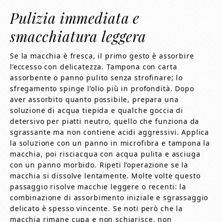
Pulizia immediata e
smacchiatura leggera
Se la macchia è fresca, il primo gesto è assorbire
l’eccesso con delicatezza. Tampona con carta
assorbente o panno pulito senza strofinare; lo
sfregamento spinge l’olio più in profondità. Dopo
aver assorbito quanto possibile, prepara una
soluzione di acqua tiepida e qualche goccia di
detersivo per piatti neutro, quello che funziona da
sgrassante ma non contiene acidi aggressivi. Applica
la soluzione con un panno in microfibra e tampona la
macchia, poi risciacqua con acqua pulita e asciuga
con un panno morbido. Ripeti l’operazione se la
macchia si dissolve lentamente. Molte volte questo
passaggio risolve macchie leggere o recenti: la
combinazione di assorbimento iniziale e sgrassaggio
delicato è spesso vincente. Se noti però che la
macchia rimane cupa e non schiarisce, non