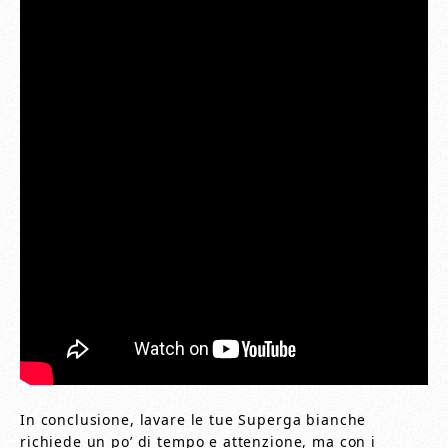
In conclusione, lavare le tue Superga bianche
richiede un po’ di tempo e attenzione, ma con i