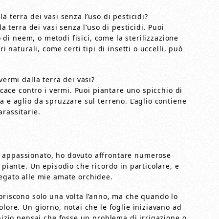
a terra dei vasi senza l’uso di pesticidi?
la terra dei vasi senza l’uso di pesticidi. Puoi
io di neem, o metodi fisici, come la sterilizzazione
i naturali, come certi tipi di insetti o uccelli, può
.
vermi dalla terra dei vasi?
ficace contro i vermi. Puoi piantare uno spicchio di
a e aglio da spruzzare sul terreno. L’aglio contiene
rassitarie.
e appassionato, ho dovuto affrontare numerose
 piante. Un episodio che ricordo in particolare, e
legato alle mie amate orchidee.
ioriscono solo una volta l’anno, ma che quando lo
olore. Un giorno, notai che le foglie iniziavano ad
inizio pensai che fosse un problema di irrigazione o