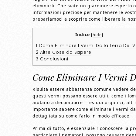
eliminarli. Che siate un giardiniere esperto 
informazioni preziose per mantenere le vostre
prepariamoci a scoprire come liberare la nost
Indice
[
hide
]
1
Come Eliminare I Vermi Dalla Terra Dei V
2
Altre Cose da Sapere
3
Conclusioni
Come Eliminare I Vermi Da
Risulta essere abbastanza comune vedere dei 
questi vermi possano essere utili, come i lom
aiutano a decomporre i residui organici, altr
importante sapere come eliminare i vermi dall
dettagliata su come farlo in modo efficace.
Prima di tutto, è essenziale riconoscere la pr
particolare i nematodi, possono causare danni