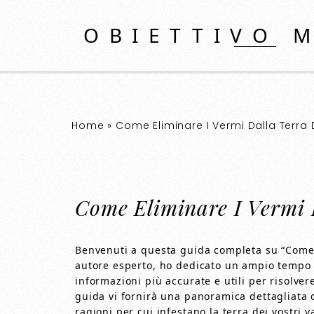
OBIETTIVO 
Home
»
Come Eliminare I Vermi Dalla Terra 
Come Eliminare I Vermi 
Benvenuti a questa guida completa su “Come 
autore esperto, ho dedicato un ampio tempo al
informazioni più accurate e utili per risolv
guida vi fornirà una panoramica dettagliata de
ragioni per cui infestano la terra dei vostri v