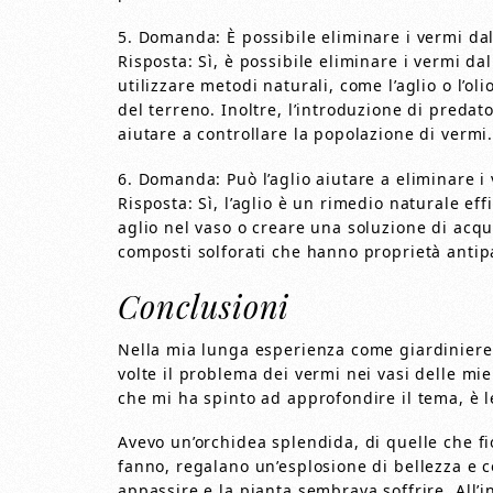
5. Domanda: È possibile eliminare i vermi dall
Risposta: Sì, è possibile eliminare i vermi dal
utilizzare metodi naturali, come l’aglio o l’ol
del terreno. Inoltre, l’introduzione di predator
aiutare a controllare la popolazione di vermi
6. Domanda: Può l’aglio aiutare a eliminare i 
Risposta: Sì, l’aglio è un rimedio naturale ef
aglio nel vaso o creare una soluzione di acqu
composti solforati che hanno proprietà antipa
Conclusioni
Nella mia lunga esperienza come giardinier
volte il problema dei vermi nei vasi delle mie
che mi ha spinto ad approfondire il tema, è 
Avevo un’orchidea splendida, di quelle che f
fanno, regalano un’esplosione di bellezza e c
appassire e la pianta sembrava soffrire. All’