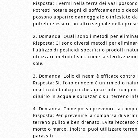
Risposta: I vermi nella terra dei vasi possono
Potresti notare segni di soffocamento o decolo
possono apparire danneggiate o infestate da 
potrebbe essere un altro segnale della prese
2. Domanda: Quali sono i metodi per eliminare
Risposta: Ci sono diversi metodi per eliminare
l’utilizzo di pesticidi specifici o prodotti nat
utilizzare metodi fisici, come la sterilizzazio
sole.
3. Domanda: L’olio di neem è efficace contro i
Risposta: Sì, l’olio di neem è un rimedio natu
insetticida biologico che agisce interrompendo 
diluirlo in acqua e spruzzarlo sul terreno inf
4. Domanda: Come posso prevenire la compars
Risposta: Per prevenire la comparsa di vermi
terreno pulito e ben drenato. Evita l’eccesso 
morte o marce. Inoltre, puoi utilizzare terreno
parassiti.