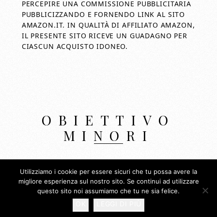
PERCEPIRE UNA COMMISSIONE PUBBLICITARIA
PUBBLICIZZANDO E FORNENDO LINK AL SITO
AMAZON.IT. IN QUALITÀ DI AFFILIATO AMAZON,
IL PRESENTE SITO RICEVE UN GUADAGNO PER
CIASCUN ACQUISTO IDONEO.
OBIETTIVO
MINORI
Copyright © 2026 Obiettivo Minori Blog di
Utilizziamo i cookie per essere sicuri che tu possa avere la
Alessandro Minori
migliore esperienza sul nostro sito. Se continui ad utilizzare
questo sito noi assumiamo che tu ne sia felice.
OK
LEGGI DI PIÙ