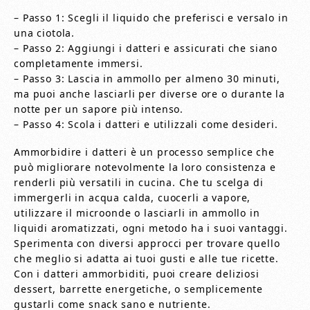
– Passo 1: Scegli il liquido che preferisci e versalo in
una ciotola.
– Passo 2: Aggiungi i datteri e assicurati che siano
completamente immersi.
– Passo 3: Lascia in ammollo per almeno 30 minuti,
ma puoi anche lasciarli per diverse ore o durante la
notte per un sapore più intenso.
– Passo 4: Scola i datteri e utilizzali come desideri.
Ammorbidire i datteri è un processo semplice che
può migliorare notevolmente la loro consistenza e
renderli più versatili in cucina. Che tu scelga di
immergerli in acqua calda, cuocerli a vapore,
utilizzare il microonde o lasciarli in ammollo in
liquidi aromatizzati, ogni metodo ha i suoi vantaggi.
Sperimenta con diversi approcci per trovare quello
che meglio si adatta ai tuoi gusti e alle tue ricette.
Con i datteri ammorbiditi, puoi creare deliziosi
dessert, barrette energetiche, o semplicemente
gustarli come snack sano e nutriente.