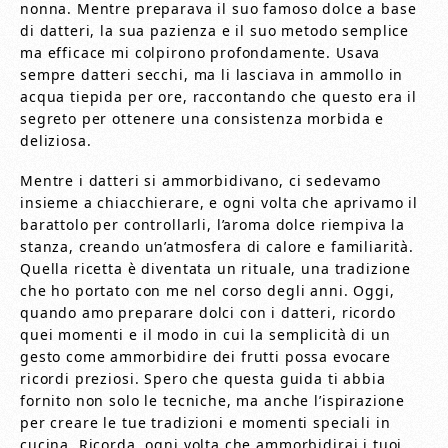
nonna. Mentre preparava il suo famoso dolce a base
di datteri, la sua pazienza e il suo metodo semplice
ma efficace mi colpirono profondamente. Usava
sempre datteri secchi, ma li lasciava in ammollo in
acqua tiepida per ore, raccontando che questo era il
segreto per ottenere una consistenza morbida e
deliziosa.
Mentre i datteri si ammorbidivano, ci sedevamo
insieme a chiacchierare, e ogni volta che aprivamo il
barattolo per controllarli, l’aroma dolce riempiva la
stanza, creando un’atmosfera di calore e familiarità.
Quella ricetta è diventata un rituale, una tradizione
che ho portato con me nel corso degli anni. Oggi,
quando amo preparare dolci con i datteri, ricordo
quei momenti e il modo in cui la semplicità di un
gesto come ammorbidire dei frutti possa evocare
ricordi preziosi. Spero che questa guida ti abbia
fornito non solo le tecniche, ma anche l’ispirazione
per creare le tue tradizioni e momenti speciali in
cucina. Ricorda, ogni volta che ammorbidirai i tuoi